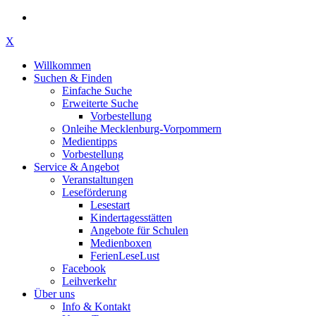
X
Willkommen
Suchen & Finden
Einfache Suche
Erweiterte Suche
Vorbestellung
Onleihe Mecklenburg-Vorpommern
Medientipps
Vorbestellung
Service & Angebot
Veranstaltungen
Leseförderung
Lesestart
Kindertagesstätten
Angebote für Schulen
Medienboxen
FerienLeseLust
Facebook
Leihverkehr
Über uns
Info & Kontakt