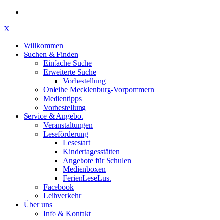
X
Willkommen
Suchen & Finden
Einfache Suche
Erweiterte Suche
Vorbestellung
Onleihe Mecklenburg-Vorpommern
Medientipps
Vorbestellung
Service & Angebot
Veranstaltungen
Leseförderung
Lesestart
Kindertagesstätten
Angebote für Schulen
Medienboxen
FerienLeseLust
Facebook
Leihverkehr
Über uns
Info & Kontakt